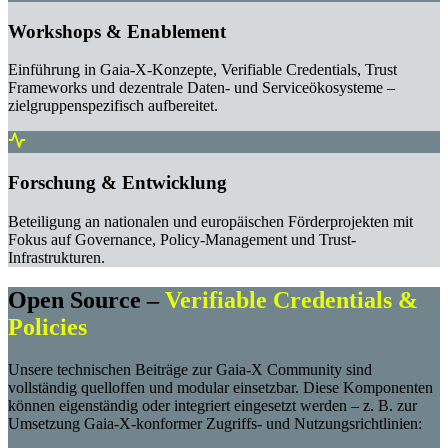
Workshops & Enablement
Einführung in Gaia-X-Konzepte, Verifiable Credentials, Trust
Frameworks und dezentrale Daten- und Serviceökosysteme –
zielgruppenspezifisch aufbereitet.
Forschung & Entwicklung
Beteiligung an nationalen und europäischen Förderprojekten mit
Fokus auf Governance, Policy-Management und Trust-
Infrastrukturen.
Open Source –
Verifiable Credentials &
Policies
Unsere technischen Beiträge zur Gaia-X Community sind
vollständig quelloffen und modular einsetzbar. Diese Komponenten
können eigenständig oder integriert eingesetzt werden – z. B. zur
Umsetzung Gaia-X-konformer Zugriffs- und Nutzungsrichtlinien: