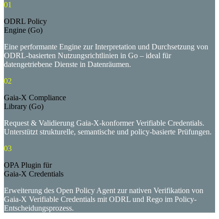
01
ODRL Policy
Engine (Go)
Eine performante Engine zur Interpretation und Durchsetzung von
ODRL-basierten Nutzungsrichtlinien in Go – ideal für
datengetriebene Dienste in Datenräumen.
02
Gaia-X Compliance
Library (Go)
Request & Validierung Gaia-X-konformer Verifiable Credentials.
Unterstützt strukturelle, semantische und policy-basierte Prüfungen.
03
OPA Plugin für
Gaia-X Credentials
Erweiterung des Open Policy Agent zur nativen Verifikation von
Gaia-X Verifiable Credentials mit ODRL und Rego im Policy-
Entscheidungsprozess.