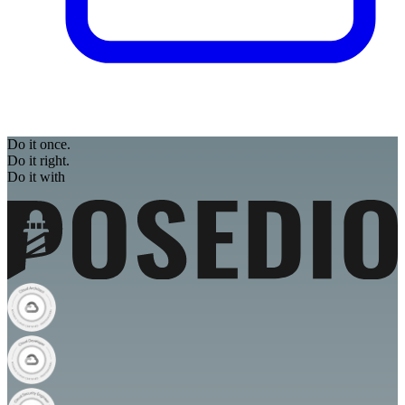
Do it once.
Do it right.
Do it with